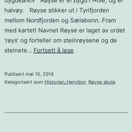
bygdearkiv Røyse er ei bygd i Hole, og ei
halvøy. Røyse stikker ut i Tyrifjorden
mellom Nordfjorden og Sælabonn. Fram
med kartet! Navnet Røyse er laget av ordet
‘røys’ og forteller om steinrøysene og de
Røyse
steinete…
Fortsett å lese
Publisert
mai 15, 2014
Kategorisert som
Historien_Hervibor
,
Røyse skole