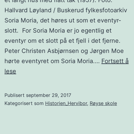
et langt hus med flatt tak (1957). Foto:
Hallvard Løyland / Buskerud fylkesfotoarkiv
Soria Moria, det høres ut som et eventyr-
slott. For Soria Moria er jo egentlig et
eventyr om et slott på et fjell i det fjerne.
Peter Christen Asbjørnsen og Jørgen Moe
hørte eventyret om Soria Moria.…
Fortsett å
Soria
lese
Moria
Publisert
september 29, 2017
Kategorisert som
Historien_Hervibor
,
Røyse skole