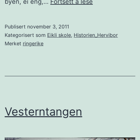
Livbanen
byen, ei eng,…
Fortsett å lese
Publisert
november 3, 2011
Kategorisert som
Eikli skole
,
Historien_Hervibor
Merket
ringerike
Vesterntangen