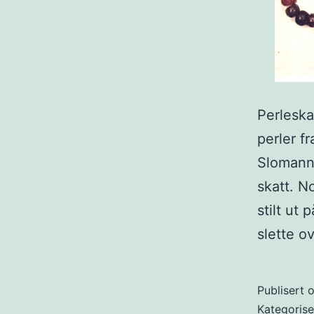
Perleska
perler f
Slomann.
skatt. N
stilt ut
slette 
Publisert
o
Kategoris