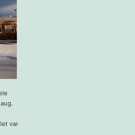
ele
Haug.
.
Det var
. …