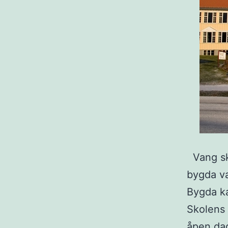
Vang sko
bygda va
Bygda k
Skolens 
åpen dag