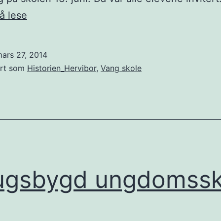
Vang
 å lese
skole
100
ars 27, 2014
år!
ert som
Historien_Hervibor
,
Vang skole
ugsbygd ungdomssk