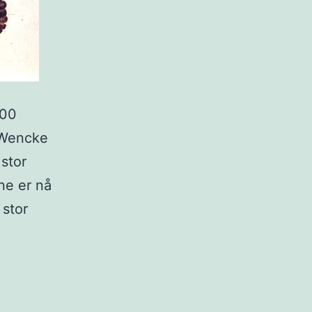
900
 Wencke
stor
ene er nå
 stor