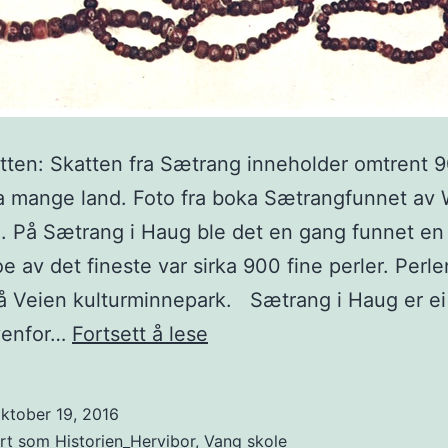
tten: Skatten fra Sætrang inneholder omtrent 
ra mange land. Foto fra boka Sætrangfunnet av
 På Sætrang i Haug ble det en gang funnet en 
oe av det fineste var sirka 900 fine perler. Perl
 på Veien kulturminnepark. Sætrang i Haug er ei
Skatten
ovenfor…
Fortsett å lese
fra
Sætrang
ktober 19, 2016
ert som
Historien_Hervibor
,
Vang skole