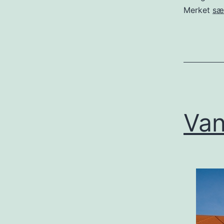
Merket
sæ
Van