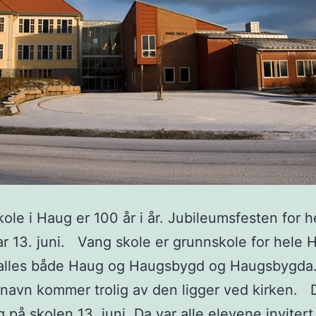
le i Haug er 100 år i år. Jubileumsfesten for h
r 13. juni. Vang skole er grunnskole for hele 
alles både Haug og Haugsbygd og Haugsbygda
navn kommer trolig av den ligger ved kirken. 
 på skolen 13. juni. Da var alle elevene invitert