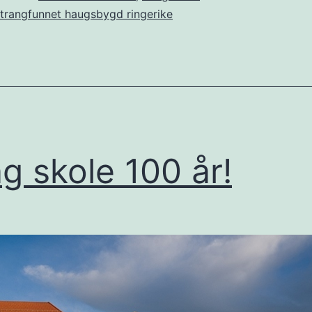
trangfunnet haugsbygd ringerike
g skole 100 år!