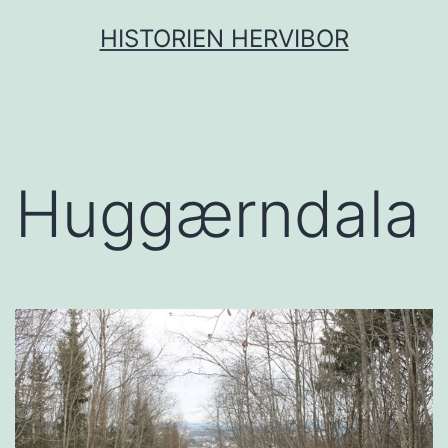
Gå
HISTORIEN HERVIBOR
til
innhold
Huggærndala