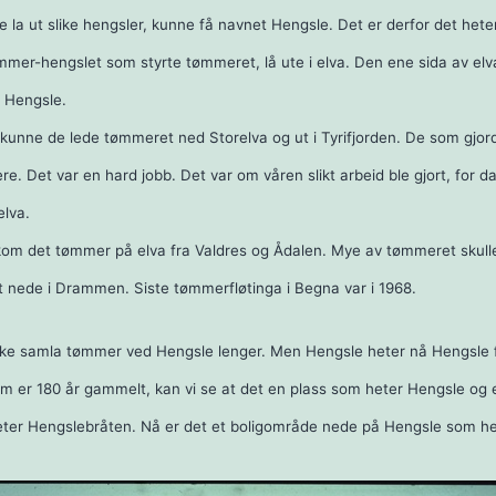
e la ut slike hengsler, kunne få navnet Hengsle. Det er derfor det het
mer-hengslet som styrte tømmeret, lå ute i elva. Den ene sida av elva
t Hengsle.
kunne de lede tømmeret ned Storelva og ut i Tyrifjorden. De som gjord
e. Det var en hard jobb. Det var om våren slikt arbeid ble gjort, for d
elva.
kom det tømmer på elva fra Valdres og Ådalen. Mye av tømmeret skulle 
lt nede i Drammen. Siste tømmerfløtinga i Begna var i 1968.
n
ikke samla tømmer ved Hengsle lenger. Men Hengsle heter nå Hengsle f
om er 180 år gammelt, kan vi se at det en plass som heter Hengsle og
eter Hengslebråten. Nå er det et boligområde nede på Hengsle som he