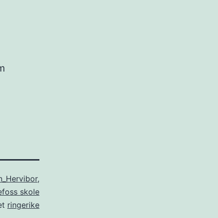
om
n_Hervibor
,
foss skole
et
ringerike