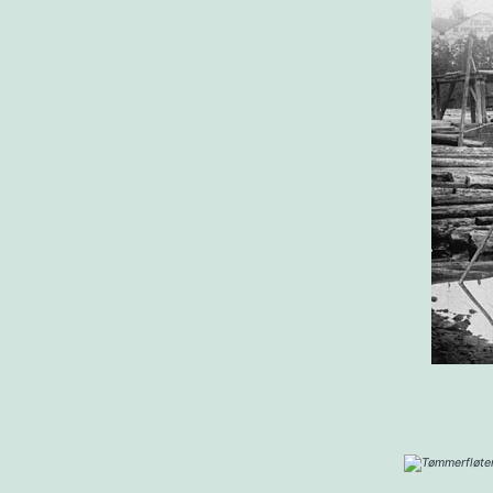
Tømmerfløter