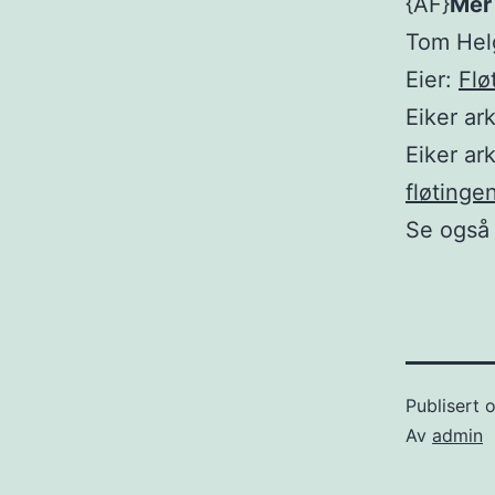
{AF}
Mer 
Tom Hel
Eier:
Flø
Eiker ar
Eiker ar
fløtinge
Se også
Publisert
o
Av
admin