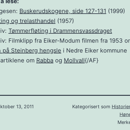
å lese:
gesen:
Buskerudskogene, side 127-131
(1999)
ting og trelasthandel
(1957)
kiv:
Tømmerfløting i Drammensvassdraget
kiv: Filmklipp fra Eiker-Modum filmen fra 1953 
n på Steinberg hengsle
i Nedre Eiker kommune
 artiklene om
Rabba
og
Mollvall
{/AF}
ktober 13, 2011
Kategorisert som
Historie
Høne
Merk