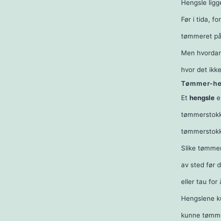
Hengsle ligg
Før i tida, 
tømmeret på 
Men hvordan 
hvor det ikk
Tømmer-he
Et
hengsle
e
tømmerstokke
tømmerstokk
Slike tømmer
av sted før 
eller tau fo
Hengslene k
kunne tømme