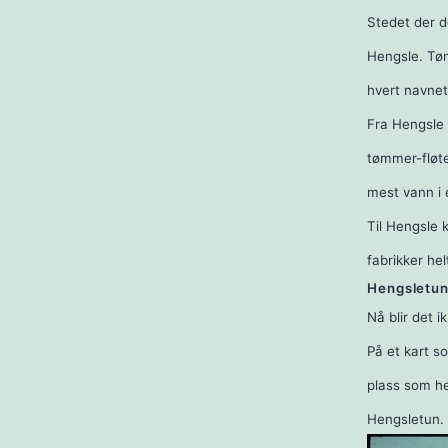
Stedet der d
Hengsle. Tøm
hvert navne
Fra Hengsle 
tømmer-fløter
mest vann i 
Til Hengsle 
fabrikker he
Hengsletu
Nå blir det 
På et kart s
plass som h
Hengsletun.