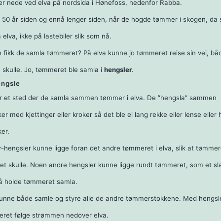
er nede ved elva på nordsida i Hønefoss, nedenfor Rabba.
for 50 år siden og ennå lenger siden, når de hogde tømmer i skogen, da
elva, ikke på lastebiler slik som nå.
fikk de samla tømmeret? På elva kunne jo tømmeret reise sin vei, både
e skulle. Jo, tømmeret ble samla i
hengsler
.
ngsle
r et sted der de samla sammen tømmer i elva. De ”hengsla” sammen
r med kjettinger eller kroker så det ble ei lang rekke eller lense elle
er.
-hengsler kunne ligge foran det andre tømmeret i elva, slik at tømmer
det skulle. Noen andre hengsler kunne ligge rundt tømmeret, som et sl
r å holde tømmeret samla.
unne både samle og styre alle de andre tømmerstokkene. Med hengsle
ret følge strømmen nedover elva.