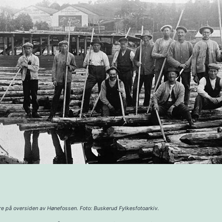
e på oversiden av Hønefossen. Foto: Buskerud Fylkesfotoarkiv.