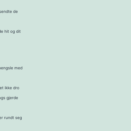
 sendte de
 hit og dit
r hengsle med
et ikke dro
ags gjerde
r rundt seg