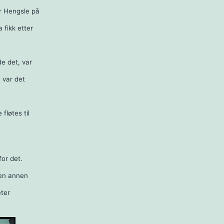
er Hengsle på
 fikk etter
e det, var
a var det
fløtes til
or det.
 en annen
ter